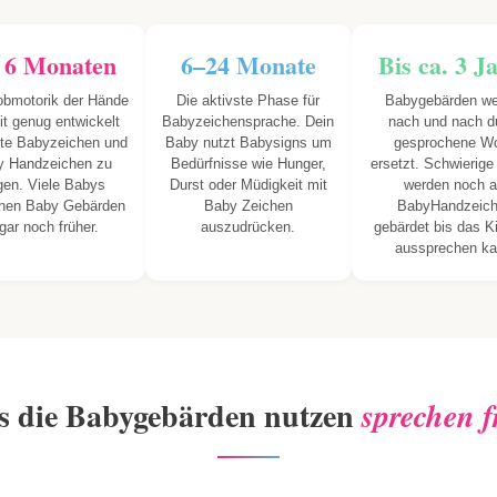
 6 Monaten
6–24 Monate
Bis ca. 3 J
obmotorik der Hände
Die aktivste Phase für
Babygebärden we
eit genug entwickelt
Babyzeichensprache. Dein
nach und nach d
te Babyzeichen und
Baby nutzt Babysigns um
gesprochene Wo
y Handzeichen zu
Bedürfnisse wie Hunger,
ersetzt. Schwierige
gen. Viele Babys
Durst oder Müdigkeit mit
werden noch a
ehen Baby Gebärden
Baby Zeichen
BabyHandzeic
gar noch früher.
auszudrücken.
gebärdet bis das K
aussprechen ka
s die Babygebärden nutzen
sprechen 