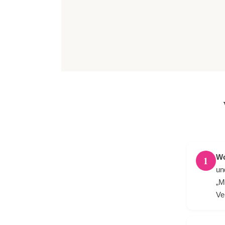
Wo
1
un
„M
Ve