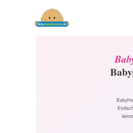
Baby
Babyg
BabyHan
Einfac
deine