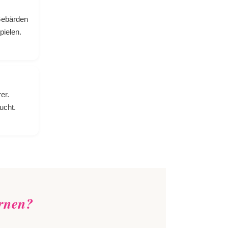
Gebärden
pielen.
er.
ucht.
rnen?