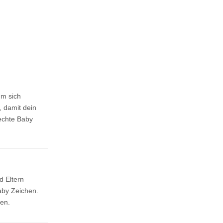
um sich
 damit dein
echte Baby
d Eltern
aby Zeichen.
den.