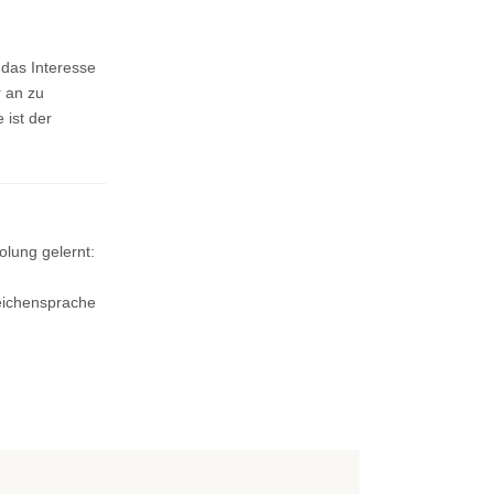
 das Interesse
r an zu
ist der
lung gelernt:
n
eichensprache