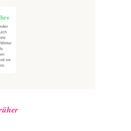
ahre
rden
urch
rte
 Wörter
ls
hen
ind sie
nn.
früher