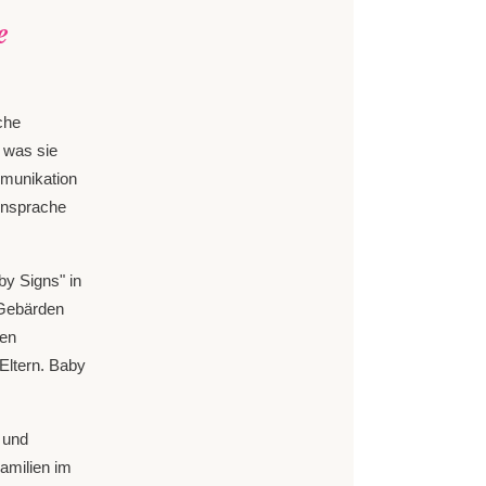
e
che
 was sie
mmunikation
ensprache
y Signs" in
 Gebärden
ren
Eltern. Baby
 und
amilien im