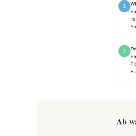
Wi
2
Ba
im
So
De
3
Ba
Pl
Ec
Ab w