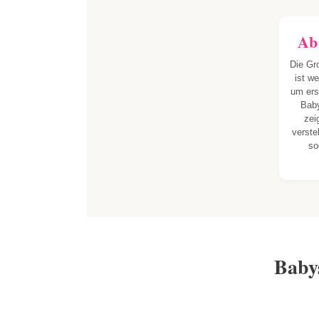
Ab
Die Gr
ist w
um ers
Bab
zei
verst
so
Baby