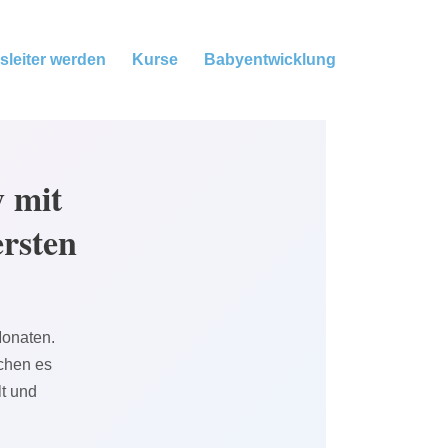
sleiter werden
Kurse
Babyentwicklung
 mit
ersten
Monaten.
chen es
lt und