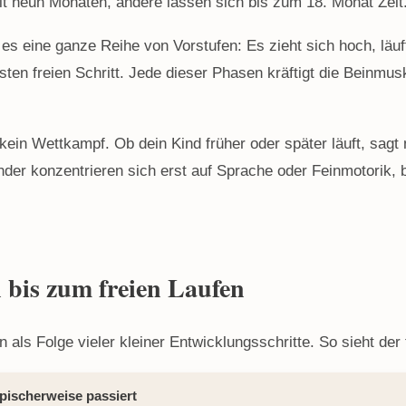
 neun Monaten, andere lassen sich bis zum 18. Monat Zeit. 
t es eine ganze Reihe von Vorstufen: Es zieht sich hoch, läu
ten freien Schritt. Jede dieser Phasen kräftigt die Beinmus
kein Wettkampf. Ob dein Kind früher oder später läuft, sagt 
der konzentrieren sich erst auf Sprache oder Feinmotorik, 
 bis zum freien Laufen
n als Folge vieler kleiner Entwicklungsschritte. So sieht de
pischerweise passiert