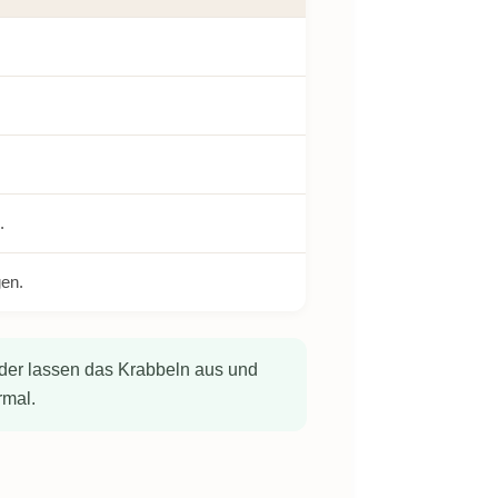
.
gen.
nder lassen das Krabbeln aus und
rmal.