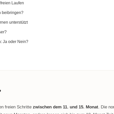
freien Laufen
n beibringen?
nen unterstützt
ser?
n: Ja oder Nein?
?
n freien Schritte
zwischen dem 11. und 15. Monat
. Die no